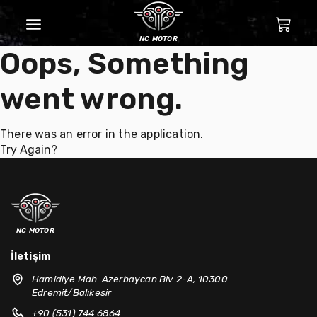
nc motor
Oops, Something
went wrong.
There was an error in the application.
Try Again?
nc motor
İletişim
Hamidiye Mah. Azerbaycan Blv 2-A, 10300
Edremit/Balıkesir
+90 (531) 744 6864