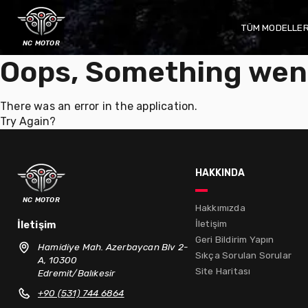
TÜM MODELLE
nc motor
Oops, Something wen
There was an error in the application.
Try Again?
hakkında
nc motor
Hakkımızda
İletişim
İletişim
Geri Bildirim Yapın
Hamidiye Mah. Azerbaycan Blv 2-
Sıkça Sorulan Sorular
A, 10300
Site Haritası
Edremit/Balıkesir
+90 (531) 744 6864