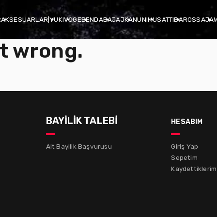
R
AKSESUARLAR
|
YUKI
VOGE
BENDA
BAJAJ
KANUNI
MUSATTI
BAROSSA
JA
t wrong.
BAYİLİK TALEBİ
hesabım
Alt Bayilik Başvurusu
Giriş Yap
Sepetim
Kaydettiklerim