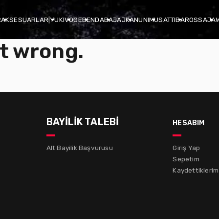
R
AKSESUARLAR
|
YUKI
VOGE
BENDA
BAJAJ
KANUNI
MUSATTI
BAROSSA
JA
t wrong.
BAYİLİK TALEBİ
hesabım
Alt Bayilik Başvurusu
Giriş Yap
Sepetim
Kaydettiklerim