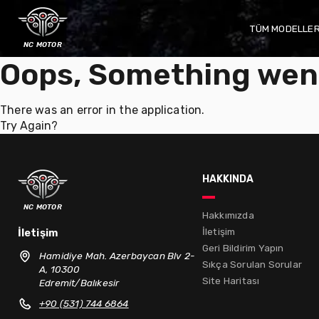
TÜM MODELLE
nc motor
Oops, Something wen
There was an error in the application.
Try Again?
hakkında
nc motor
Hakkımızda
İletişim
İletişim
Geri Bildirim Yapın
Hamidiye Mah. Azerbaycan Blv 2-
Sıkça Sorulan Sorular
A, 10300
Site Haritası
Edremit/Balıkesir
+90 (531) 744 6864