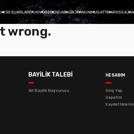
R
AKSESUARLAR
|
YUKI
VOGE
BENDA
BAJAJ
KANUNI
MUSATTI
BAROSSA
JA
t wrong.
BAYİLİK TALEBİ
hesabım
Alt Bayilik Başvurusu
Giriş Yap
Sepetim
Kaydettiklerim