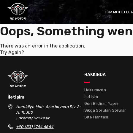
TÜM MODELLE
nc motor
Oops, Something wen
There was an error in the application.
Try Again?
hakkında
nc motor
Hakkımızda
İletişim
İletişim
Geri Bildirim Yapın
Hamidiye Mah. Azerbaycan Blv 2-
Sıkça Sorulan Sorular
A, 10300
Site Haritası
Edremit/Balıkesir
+90 (531) 744 6864