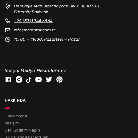
Hamidiye Mah. Azerbaycan Blv 2-A, 10300
Edremit/Balıkesir
+90 (531) 744 6864
info@
ncmotor.com.tr
10:00 — 19:00, Pazartesi — Pazar
Sosyal Medya Hesaplarımız
hakkında
Hakkımızda
İletişim
Geri Bildirim Yapın
Sıkça Sorulan Sorular