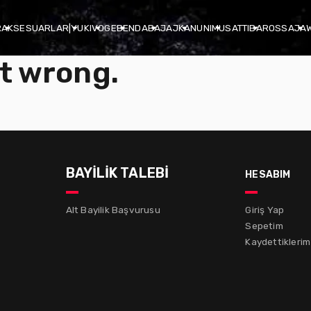
R
AKSESUARLAR
|
YUKI
VOGE
BENDA
BAJAJ
KANUNI
MUSATTI
BAROSSA
JA
t wrong.
BAYİLİK TALEBİ
hesabım
Alt Bayilik Başvurusu
Giriş Yap
Sepetim
Kaydettiklerim