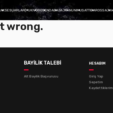
R
AKSESUARLAR
|
YUKI
VOGE
BENDA
BAJAJ
KANUNI
MUSATTI
BAROSSA
JA
t wrong.
BAYİLİK TALEBİ
hesabım
Alt Bayilik Başvurusu
Giriş Yap
Sepetim
Kaydettiklerim