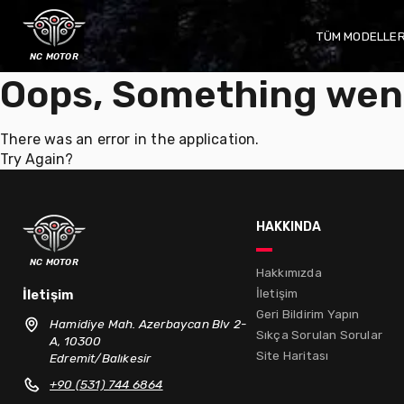
TÜM MODELLE
nc motor
Oops, Something wen
There was an error in the application.
Try Again?
hakkında
nc motor
Hakkımızda
İletişim
İletişim
Geri Bildirim Yapın
Hamidiye Mah. Azerbaycan Blv 2-
Sıkça Sorulan Sorular
A, 10300
Site Haritası
Edremit/Balıkesir
+90 (531) 744 6864