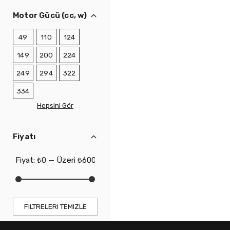
Motor Gücü (cc, w)
49
110
124
149
200
224
249
294
322
334
Hepsini Gör
Fiyatı
FILTRELERI TEMIZLE