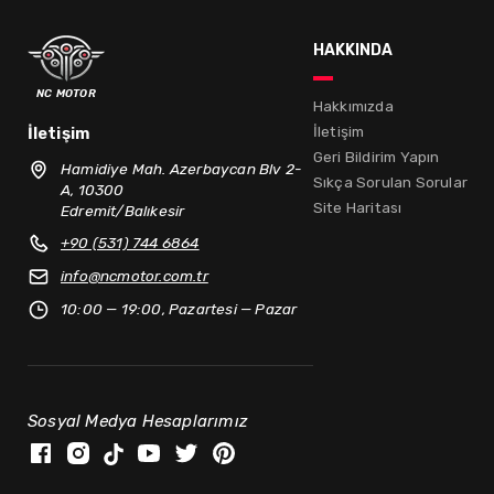
hakkında
nc motor
Hakkımızda
İletişim
İletişim
Geri Bildirim Yapın
Hamidiye Mah. Azerbaycan Blv 2-
Sıkça Sorulan Sorular
A, 10300
Site Haritası
Edremit/Balıkesir
+90 (531) 744 6864
info@
ncmotor.com.tr
10:00 — 19:00, Pazartesi — Pazar
Sosyal Medya Hesaplarımız