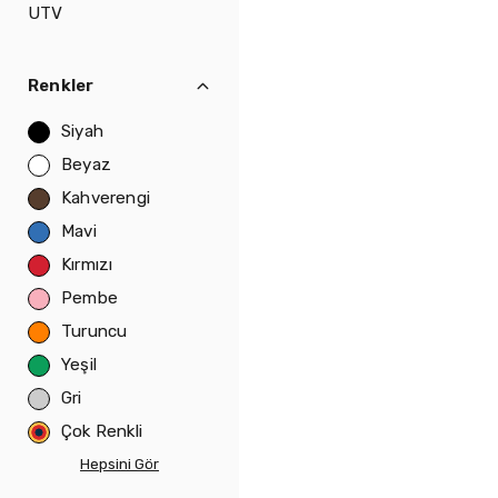
UTV
Renkler
Siyah
Beyaz
Kahverengi
Mavi
Kırmızı
Pembe
Turuncu
Yeşil
Gri
Çok Renkli
Hepsini Gör