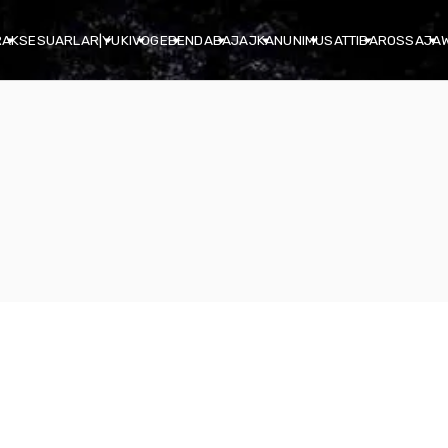
R
AKSESUARLAR
|
YUKI
VOGE
BENDA
BAJAJ
KANUNI
MUSATTI
BAROSSA
JA