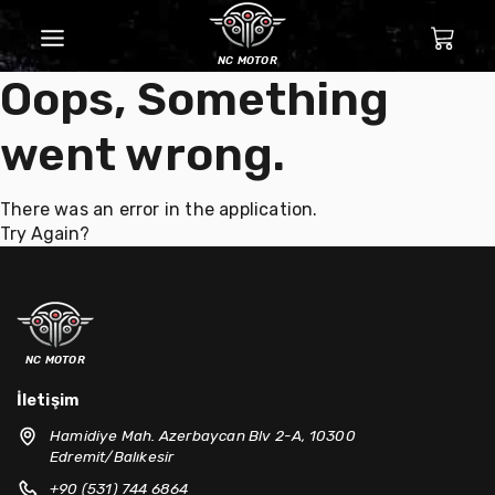
nc motor
Oops, Something
went wrong.
There was an error in the application.
Try Again?
nc motor
İletişim
Hamidiye Mah. Azerbaycan Blv 2-A, 10300
Edremit/Balıkesir
+90 (531) 744 6864