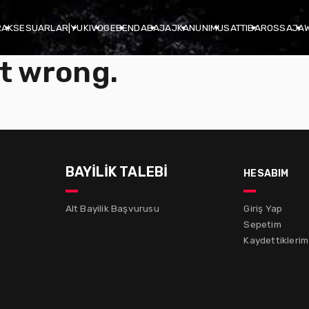
R
AKSESUARLAR
|
YUKI
VOGE
BENDA
BAJAJ
KANUNI
MUSATTI
BAROSSA
JA
t wrong.
BAYİLİK TALEBİ
hesabım
Alt Bayilik Başvurusu
Giriş Yap
Sepetim
Kaydettiklerim