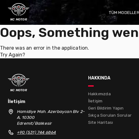
TÜM MODELLE
nc motor
Oops, Something wen
There was an error in the application.
Try Again?
hakkında
nc motor
Hakkımızda
İletişim
İletişim
Geri Bildirim Yapın
Hamidiye Mah. Azerbaycan Blv 2-
Sıkça Sorulan Sorular
A, 10300
Site Haritası
Edremit/Balıkesir
+90 (531) 744 6864