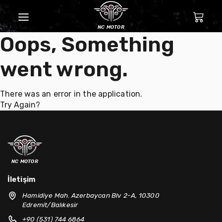
nc motor
Oops, Something
went wrong.
There was an error in the application.
Try Again?
nc motor
İletişim
Hamidiye Mah. Azerbaycan Blv 2-A, 10300
Edremit/Balıkesir
+90 (531) 744 6864