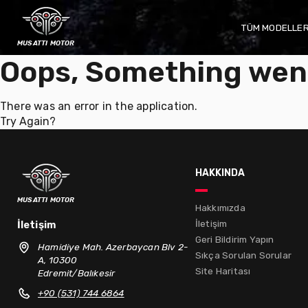
TÜM MODELLE
musatti motor
Oops, Something wen
There was an error in the application.
Try Again?
hakkında
musatti motor
Hakkımızda
İletişim
İletişim
Geri Bildirim Yapın
Hamidiye Mah. Azerbaycan Blv 2-
Sıkça Sorulan Sorular
A, 10300
Site Haritası
Edremit/Balıkesir
+90 (531) 744 6864