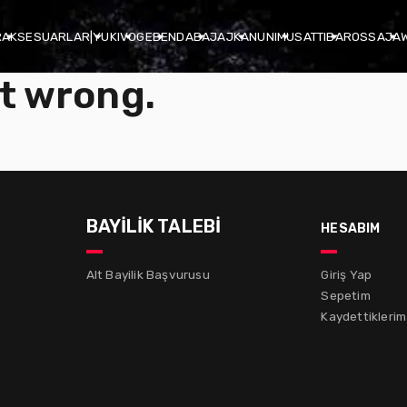
R
AKSESUARLAR
|
YUKI
VOGE
BENDA
BAJAJ
KANUNI
MUSATTI
BAROSSA
JA
t wrong.
BAYİLİK TALEBİ
hesabım
Alt Bayilik Başvurusu
Giriş Yap
Sepetim
Kaydettiklerim