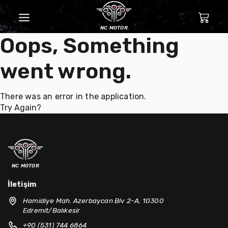
nc motor
Oops, Something
went wrong.
There was an error in the application.
Try Again?
nc motor
İletişim
Hamidiye Mah. Azerbaycan Blv 2-A, 10300
Edremit/Balıkesir
+90 (531) 744 6864