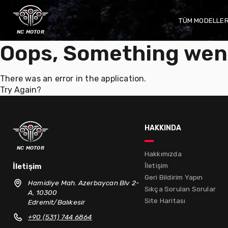
TÜM MODELLE
nc motor
Oops, Something wen
There was an error in the application.
Try Again?
hakkında
nc motor
Hakkımızda
İletişim
İletişim
Geri Bildirim Yapın
Hamidiye Mah. Azerbaycan Blv 2-
Sıkça Sorulan Sorular
A, 10300
Site Haritası
Edremit/Balıkesir
+90 (531) 744 6864