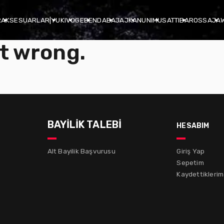
R
AKSESUARLAR
|
YUKI
VOGE
BENDA
BAJAJ
KANUNI
MUSATTI
BAROSSA
JA
t wrong.
BAYİLİK TALEBİ
hesabım
Alt Bayilik Başvurusu
Giriş Yap
Sepetim
Kaydettiklerim