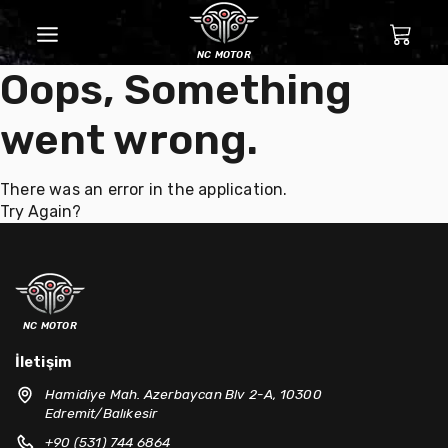
nc motor
Oops, Something
went wrong.
There was an error in the application.
Try Again?
nc motor
İletişim
Hamidiye Mah. Azerbaycan Blv 2-A, 10300
Edremit/Balıkesir
+90 (531) 744 6864