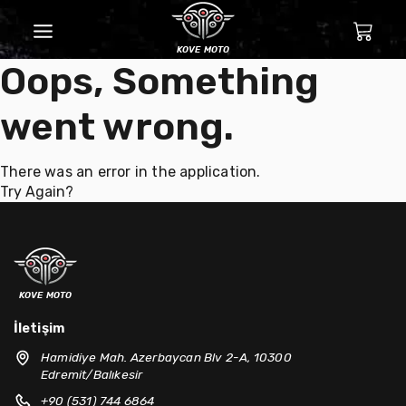
kove moto
Oops, Something
went wrong.
There was an error in the application.
Try Again?
kove moto
İletişim
Hamidiye Mah. Azerbaycan Blv 2-A, 10300
Edremit/Balıkesir
+90 (531) 744 6864