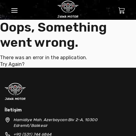
jawa motor
Oops, Something
went wrong.
There was an error in the application.
Try Again?
jawa motor
İletişim
Hamidiye Mah. Azerbaycan Blv 2-A, 10300
Edremit/Balıkesir
+90 (531) 744 6864