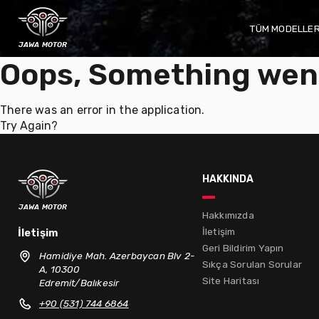
TÜM MODELLE
jawa motor
Oops, Something wen
There was an error in the application.
Try Again?
hakkında
jawa motor
Hakkımızda
İletişim
İletişim
Geri Bildirim Yapın
Hamidiye Mah. Azerbaycan Blv 2-
Sıkça Sorulan Sorular
A, 10300
Site Haritası
Edremit/Balıkesir
+90 (531) 744 6864