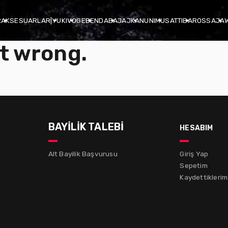
R
AKSESUARLAR
|
YUKI
VOGE
BENDA
BAJAJ
KANUNI
MUSATTI
BAROSSA
JA
t wrong.
BAYİLİK TALEBİ
hesabım
Alt Bayilik Başvurusu
Giriş Yap
Sepetim
Kaydettiklerim