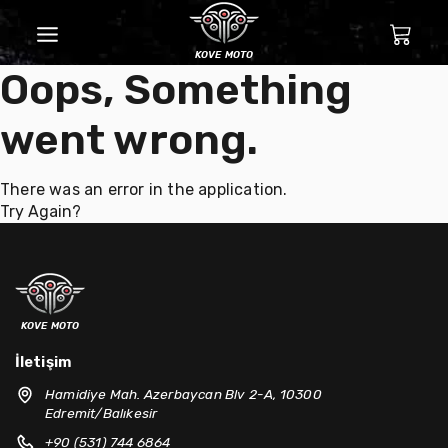
kove moto
Oops, Something
went wrong.
There was an error in the application.
Try Again?
kove moto
İletişim
Hamidiye Mah. Azerbaycan Blv 2-A, 10300
Edremit/Balıkesir
+90 (531) 744 6864