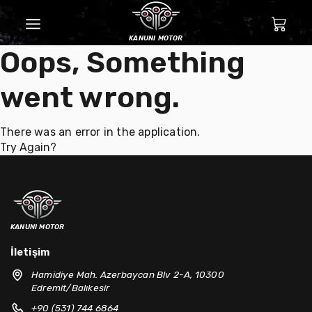
kanuni motor
Oops, Something
went wrong.
There was an error in the application.
Try Again?
kanuni motor
İletişim
Hamidiye Mah. Azerbaycan Blv 2-A, 10300
Edremit/Balıkesir
+90 (531) 744 6864