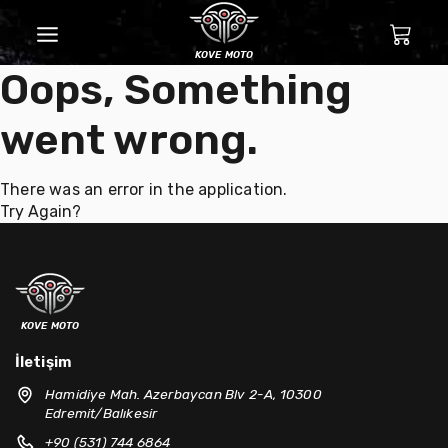
kove moto
Oops, Something
went wrong.
There was an error in the application.
Try Again?
kove moto
İletişim
Hamidiye Mah. Azerbaycan Blv 2-A, 10300
Edremit/Balıkesir
+90 (531) 744 6864