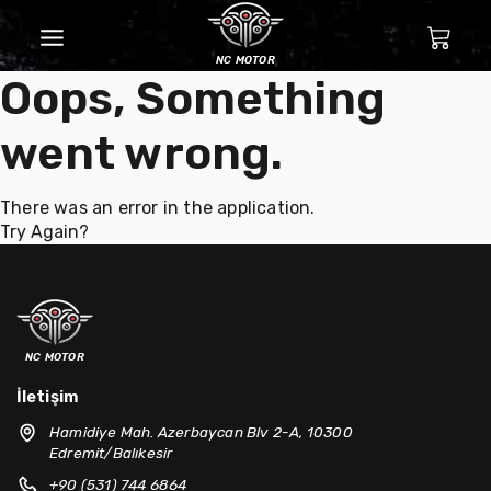
nc motor
Oops, Something
went wrong.
There was an error in the application.
Try Again?
nc motor
İletişim
Hamidiye Mah. Azerbaycan Blv 2-A, 10300
Edremit/Balıkesir
+90 (531) 744 6864