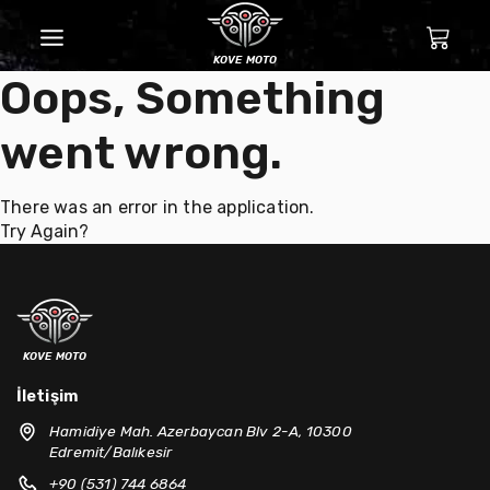
kove moto
Oops, Something
went wrong.
There was an error in the application.
Try Again?
kove moto
İletişim
Hamidiye Mah. Azerbaycan Blv 2-A, 10300
Edremit/Balıkesir
+90 (531) 744 6864